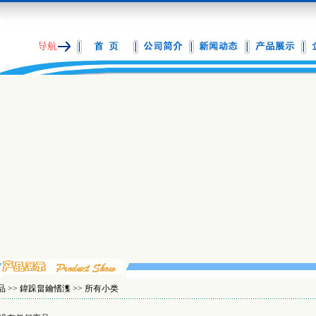
品
>>
鍏跺畠鑰愭潗
>> 所有小类