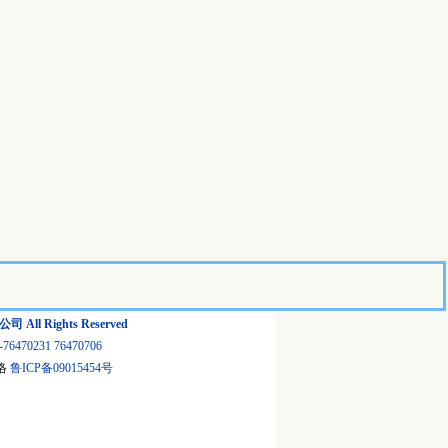
l Rights Reserved
231 76470706
络
鲁ICP备09015454号